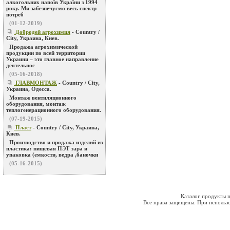
алкогольних напоїв України з 1994
року. Ми забезпечуємо весь спектр
потреб
(01-12-2019)
Добродей агрохимия
- Country /
City, Украина, Киев.
Продажа агрохимической
продукции по всей территории
Украини – это главное направление
деятельнос
(05-16-2018)
ГЛАВМОНТАЖ
- Country / City,
Украина, Одесса.
Монтаж вентиляционного
оборудования, монтаж
теплогенерационного оборудования.
(07-19-2015)
Пласт
- Country / City, Украина,
Киев.
Производство и продажа изделий из
пластика: пищевая ПЭТ тара и
упаковка (емкости, ведра ,баночки
(05-16-2015)
Каталог продукты п
Все права защищены. При использо