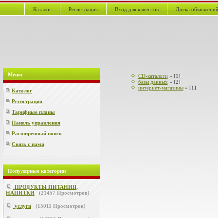
Каталог
Регистрация
Вход для клиентов
Доска объявлени
Меню
CD-каталоги
»
[1]
базы данных
»
[2]
интернет-магазины
»
[1]
Каталог
Регистрация
Тарифные планы
Панель управления
Расширенный поиск
Связь с нами
Популярные категории
ПРОДУКТЫ ПИТАНИЯ,
НАПИТКИ
(
21457
Просмотров)
услуги
(
15011
Просмотров)