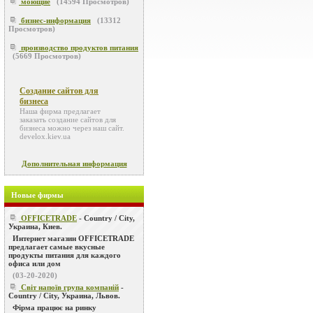
моющие
(
14594
Просмотров)
бизнес-информация
(
13312
Просмотров)
производство продуктов питания
(
5669
Просмотров)
Создание сайтов для
бизнеса
Наша фирма предлагает
заказать
создание сайтов для
бизнеса
можно через наш сайт.
develox.kiev.ua
Дополнительная информация
Новые фирмы
OFFICETRADE
- Country / City,
Украина, Киев.
Интернет магазин OFFICETRADE
предлагает самые вкусные
продукты питания для каждого
офиса или дом
(03-20-2020)
Світ напоїв група компаній
-
Country / City, Украина, Львов.
Фірма працює на ринку