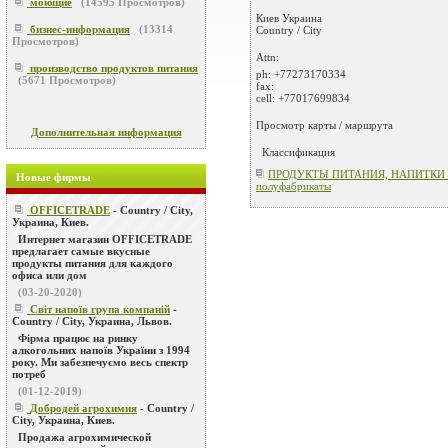
моющие
(
14595
Просмотров)
Киев
Украина
бизнес-информация
(
13314
Country / City
Просмотров)
Attn:
производство продуктов питания
ph:
+77273170334
(
5671
Просмотров)
fax:
cell:
+77017699834
Просмотр карты / маршрута
Дополнительная информация
Классификация
ПРОДУКТЫ ПИТАНИЯ, НАПИТКИ / 
Новые фирмы
полуфабрикаты
OFFICETRADE
- Country / City,
Украина, Киев.
Интернет магазин OFFICETRADE
предлагает самые вкусные
продукты питания для каждого
офиса или дом
(03-20-2020)
Світ напоїв група компаній
-
Country / City, Украина, Львов.
Фірма працює на ринку
алкогольних напоїв України з 1994
року. Ми забезпечуємо весь спектр
потреб
(01-12-2019)
Добродей агрохимия
- Country /
City, Украина, Киев.
Продажа агрохимической