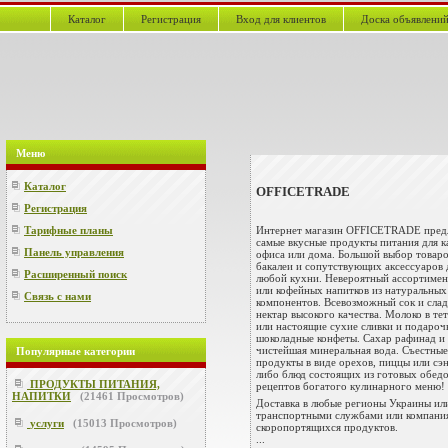
Каталог
Регистрация
Вход для клиентов
Доска объявлени
Меню
Каталог
OFFICETRADE
Регистрация
Интернет магазин OFFICETRADE пред
Тарифные планы
самые вкусные продукты питания для 
Панель управления
офиса или дома. Большой выбор товар
бакалеи и сопутствующих аксессуаров 
Расширенный поиск
любой кухни. Невероятный ассортиме
или кофейных напитков из натуральных
Связь с нами
компонентов. Всевозможный сок и сла
нектар высокого качества. Молоко в те
или настоящие сухие сливки и подароч
шоколадные конфеты. Сахар рафинад и
чистейшая минеральная вода. Съестные
Популярные категории
продукты в виде орехов, пиццы или сэ
либо блюд состоящих из готовых обед
ПРОДУКТЫ ПИТАНИЯ,
рецептов богатого кулинарного меню!
НАПИТКИ
(
21461
Просмотров)
Доставка в любые регионы Украины ил
транспортными службами или компани
услуги
(
15013
Просмотров)
скоропортящихся продуктов.
...