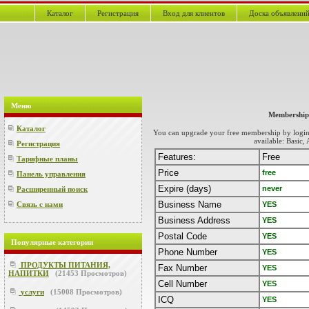
Каталог
Регистрация
Вход для клиентов
Доска объявлени
Меню
Membership
Каталог
You can upgrade your free membership by login 
available: Basic
Регистрация
Features:
Free
Тарифные планы
Price
free
Панель управления
Expire (days)
never
Расширенный поиск
Business Name
Связь с нами
YES
Business Address
YES
Postal Code
YES
Популярные категории
Phone Number
YES
ПРОДУКТЫ ПИТАНИЯ,
Fax Number
YES
НАПИТКИ
(
21453
Просмотров)
Cell Number
YES
услуги
(
15008
Просмотров)
ICQ
YES