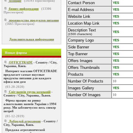
моющие
(
14593
Просмотров)
Contact Person
YES
бизнес-информация
(
13306
E-mail Address
YES
Просмотров)
Website Link
YES
производство продуктов питания
Location Map Link
YES
(
5665
Просмотров)
Description Text
YES
(1500 characters)
Дополнительная информация
Company Logo
YES
Side Banner
YES
Новые фирмы
Top Banner
YES
Offers Images
YES
OFFICETRADE
- Country / City,
Украина, Киев.
Offers Thumbnails
YES
Интернет магазин OFFICETRADE
Products
YES
предлагает самые вкусные
продукты питания для каждого
Number Of Products
10
офиса или дом
(03-20-2020)
Images Gallery
YES
Світ напоїв група компаній
-
Number Of Images
10
Country / City, Украина, Львов.
Фірма працює на ринку
алкогольних напоїв України з 1994
року. Ми забезпечуємо весь спектр
потреб
(01-12-2019)
Добродей агрохимия
- Country /
City, Украина, Киев.
Продажа агрохимической