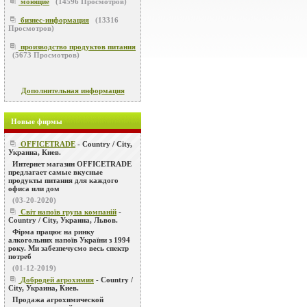
моющие
(
14596
Просмотров)
бизнес-информация
(
13316
Просмотров)
производство продуктов питания
(
5673
Просмотров)
Дополнительная информация
Новые фирмы
OFFICETRADE
- Country / City,
Украина, Киев.
Интернет магазин OFFICETRADE
предлагает самые вкусные
продукты питания для каждого
офиса или дом
(03-20-2020)
Світ напоїв група компаній
-
Country / City, Украина, Львов.
Фірма працює на ринку
алкогольних напоїв України з 1994
року. Ми забезпечуємо весь спектр
потреб
(01-12-2019)
Добродей агрохимия
- Country /
City, Украина, Киев.
Продажа агрохимической