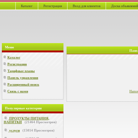
Каталог
Регистрация
Вход для клиентов
Доска объявлени
Меню
Пане
Каталог
Регистрация
Тарифные планы
Панель управления
Расширенный поиск
Связь с нами
Напо
Популярные категории
ПРОДУКТЫ ПИТАНИЯ,
НАПИТКИ
(
21464
Просмотров)
услуги
(
15014
Просмотров)