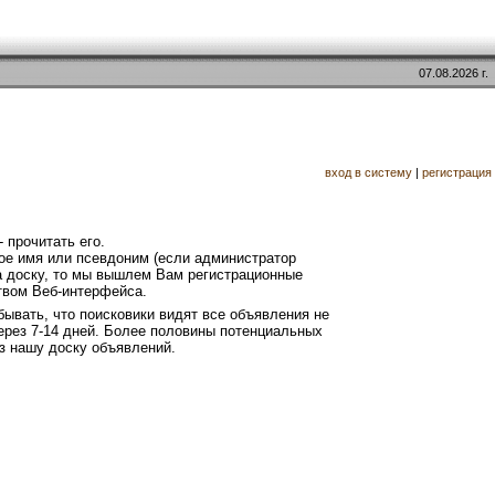
07.08.2026 г.
вход в систему
|
регистрация
 прочитать его.
свое имя или псевдоним (если администратор
а доску, то мы вышлем Вам регистрационные
ством Веб-интерфейса.
абывать, что поисковики видят все объявления не
через 7-14 дней. Более половины потенциальных
ез нашу доску объявлений.