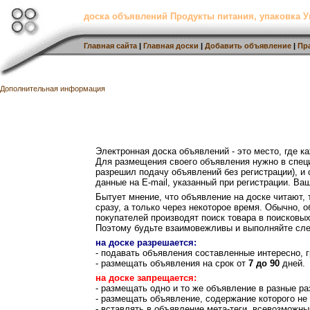
доска объявлений Продукты питания, упаковка У
Главная сайта
|
Главная доски
|
Добавить объявление
|
Пр
Дополнительная информация
Электронная доска объявлений - это место, где 
Для размещения своего объявления нужно в спец
разрешил подачу объявлений без регистрации), и
данные на E-mail, указанный при регистрации. Ва
Бытует мнение, что объявление на доске читают, т
сразу, а только через некоторое время. Обычно, 
покупателей производят поиск товара в поисковых
Поэтому будьте взаимовежливы и выполняйте сл
на доске разрешается:
- подавать объявления составленные интересно, г
- размещать объявления на срок от
7 до 90
дней.
на доске запрещается:
- размещать одно и то же объявление в разные ра
- размещать объявление, содержание которого не
- вставлять в объявление мета-теги, всевозможны