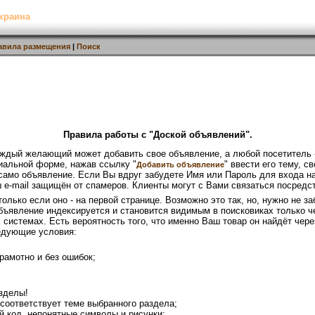
краина
авила размещения
|
Поиск
Правила работы с "Доской объявлений".
каждый желающий может добавить свое объявление, а любой посетитель -
иальной форме, нажав ссылку "
" ввести его тему, 
Добавить объявление
 само объявление. Если Вы вдруг забудете Имя или Пароль для входа н
ш e-mail защищён от спамеров. Клиенты могут с Вами связаться посред
олько если оно - на первой странице. Возможно это так, но, нужно не з
объявление индексируется и становится видимым в поисковиках только 
 системах. Есть вероятность того, что именно Ваш товар он найдёт чер
едующие условия:
рамотно и без ошибок;
зделы!
 соответствует теме выбранного раздела;
й код, непонятные символы и рисунки;