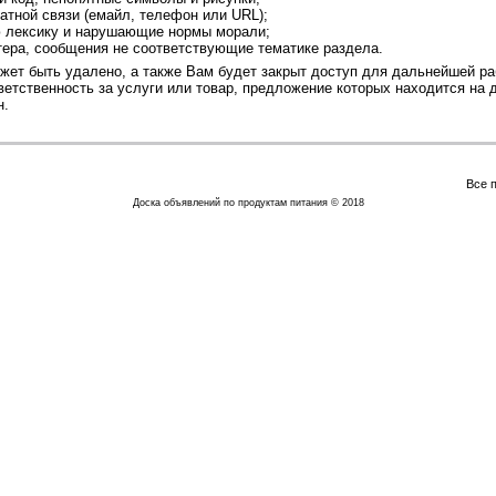
атной связи (емайл, телефон или URL);
ю лексику и нарушающие нормы морали;
тера, сообщения не соответствующие тематике раздела.
ет быть удалено, а также Вам будет закрыт доступ для дальнейшей ра
етственность за услуги или товар, предложение которых находится на д
н.
Все 
Доска объявлений по продуктам питания © 2018