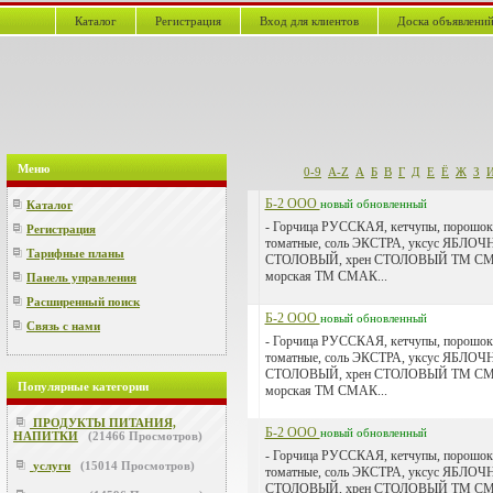
Каталог
Регистрация
Вход для клиентов
Доска объявлени
Меню
0-9
A-Z
А
Б
В
Г
Д
Е
Ё
Ж
З
Б-2 ООО
новый
обновленный
Каталог
- Горчица РУССКАЯ, кетчупы, порошок
Регистрация
томатные, соль ЭКСТРА, уксус ЯБЛО
Тарифные планы
СТОЛОВЫЙ, хрен СТОЛОВЫЙ ТМ СМА
морская ТМ СМАК...
Панель управления
Расширенный поиск
Б-2 ООО
новый
обновленный
Связь с нами
- Горчица РУССКАЯ, кетчупы, порошок
томатные, соль ЭКСТРА, уксус ЯБЛО
СТОЛОВЫЙ, хрен СТОЛОВЫЙ ТМ СМА
Популярные категории
морская ТМ СМАК...
ПРОДУКТЫ ПИТАНИЯ,
Б-2 ООО
новый
обновленный
НАПИТКИ
(
21466
Просмотров)
- Горчица РУССКАЯ, кетчупы, порошок
услуги
(
15014
Просмотров)
томатные, соль ЭКСТРА, уксус ЯБЛО
СТОЛОВЫЙ, хрен СТОЛОВЫЙ ТМ СМА