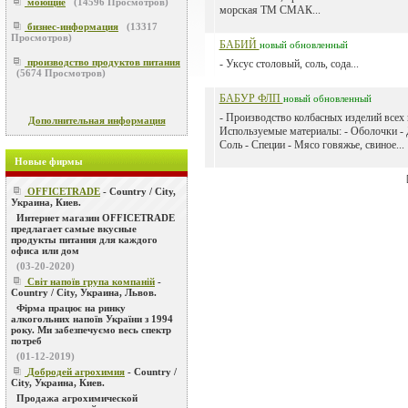
моющие
(
14596
Просмотров)
морская ТМ СМАК...
бизнес-информация
(
13317
Просмотров)
БАБИЙ
новый
обновленный
производство продуктов питания
- Уксус столовый, соль, сода...
(
5674
Просмотров)
БАБУР ФЛП
новый
обновленный
- Производство колбасных изделий всех 
Дополнительная информация
Используемые материалы: - Оболочки -
Соль - Специи - Мясо говяжье, свиное...
Новые фирмы
OFFICETRADE
- Country / City,
Украина, Киев.
Интернет магазин OFFICETRADE
предлагает самые вкусные
продукты питания для каждого
офиса или дом
(03-20-2020)
Світ напоїв група компаній
-
Country / City, Украина, Львов.
Фірма працює на ринку
алкогольних напоїв України з 1994
року. Ми забезпечуємо весь спектр
потреб
(01-12-2019)
Добродей агрохимия
- Country /
City, Украина, Киев.
Продажа агрохимической