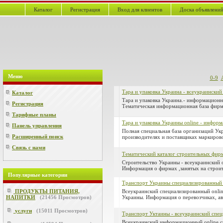
Каталог
Регистрация
Вход для клиентов
Доска объявлени
Меню
0-9
Тара и упаковка Украина - всеукраинский
Каталог
Тара и упаковка Украина.- информационн
Регистрация
Тематическая информационная база фирм
Тарифные планы
Тара и упаковка Украины online - инфор
Панель управления
Полная специальная база организаций Ук
Расширенный поиск
производителях и поставщиках маркирово
Связь с нами
Тематический каталог строительных фир
Строительство Украины - всеукраинский 
Информация о фирмах ,занятых на строи
Популярные категории
Транспорт Украины специализированный o
ПРОДУКТЫ ПИТАНИЯ,
Всеукраинский специализированный onli
НАПИТКИ
(
21456
Просмотров)
Украины. Информация о перевозчиках, ави
услуги
(
15011
Просмотров)
Транспорт Уктаины - всеукраинский спец
Всеукраинский информационный online с