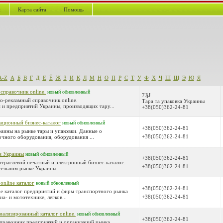
й
Карта сайта
Помощь
A-Z
А
Б
В
Г
Д
Е
Ё
Ж
З
И
К
Л
М
Н
О
П
Р
С
Т
У
Ф
Х
Ч
Ш
Щ
Э
Ю
Я
 справочник online.
новый
обновленный
7JjJ
о-рекламный справочник online.
Тара та упаковка Украины
 и предприятий Украины, производящих тару...
+38(050)362-24-81
мационный бизнес-каталог
новый
обновленный
+38(050)362-24-81
раины на рынке тары и упаковки. Данные о
+38(050)362-24-81
чного оборудования, оборудования ...
м Украины
новый
обновленный
+38(050)362-24-81
отраслевой печатный и электронный бизнес-каталог.
+38(050)362-24-81
тельном рынке Украины.
nline каталог
новый
обновленный
+38(050)362-24-81
ne каталог предприятий и фирм транспортного рынка
+38(050)362-24-81
а- и мототехнике, легков...
иализированный каталог online.
новый
обновленный
+38(050)362-24-81
правочник предприятий и организаций рынка