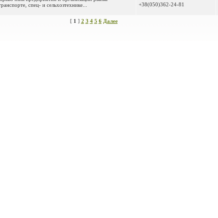
+38(050)362-24-81
анспорте, спец- и сельхозтехнике...
[
1
]
2
3
4
5
6
Далее