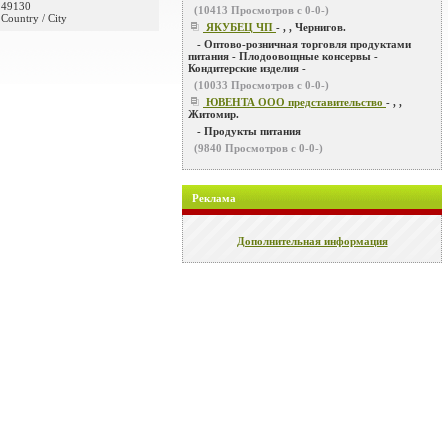
49130
(
10413
Просмотров с 0-0-)
Country / City
ЯКУБЕЦ ЧП
- , , Чернигов.
- Оптово-розничная торговля продуктами
питания - Плодоовощные консервы -
Кондитерские изделия -
(
10033
Просмотров с 0-0-)
ЮВЕНТА ООО представительство
- , ,
Житомир.
- Продукты питания
(
9840
Просмотров с 0-0-)
Реклама
Дополнительная информация