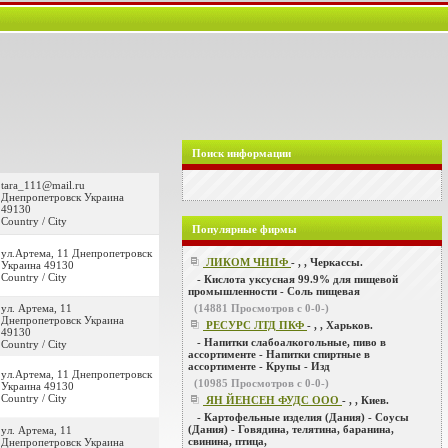
Поиск информации
tara_111@mail.ru
Днепропетровск Украина
49130
Country / City
Популярные фирмы
ул.Артема, 11 Днепропетровск
ЛИКОМ ЧНПФ
- , , Черкассы.
Украина 49130
Country / City
- Кислота уксусная 99.9% для пищевой
промышленности - Соль пищевая
ул. Артема, 11
(
14881
Просмотров с 0-0-)
Днепропетровск Украина
РЕСУРС ЛТД ПКФ
- , , Харьков.
49130
- Напитки слабоалкогольные, пиво в
Country / City
ассортименте - Напитки спиртные в
ассортименте - Крупы - Изд
ул.Артема, 11 Днепропетровск
(
10985
Просмотров с 0-0-)
Украина 49130
Country / City
ЯН ЙЕНСЕН ФУДС ООО
- , , Киев.
- Картофельные изделия (Дания) - Соусы
(Дания) - Говядина, телятина, баранина,
ул. Артема, 11
свинина, птица,
Днепропетровск Украина