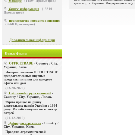
моющие
(
14594
Просмотров)
транспорта Украины. Информация о ж/д тр
бизнес-информация
(
13310
Просмотров)
производство продуктов питания
(
5668
Просмотров)
Дополнительная информация
Новые фирмы
OFFICETRADE
- Country / City,
Украина, Киев.
Интернет магазин OFFICETRADE
предлагает самые вкусные
продукты питания для каждого
офиса или дом
(03-20-2020)
Світ напоїв група компаній
-
Country / City, Украина, Львов.
Фірма працює на ринку
алкогольних напоїв України з 1994
року. Ми забезпечуємо весь спектр
потреб
(01-12-2019)
Добродей агрохимия
- Country /
City, Украина, Киев.
Продажа агрохимической