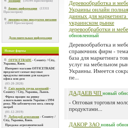
моющие
(
14594
Просмотров)
Деревообработка и меб
Украины онлайн полная
бизнес-информация
(
13311
Просмотров)
данных для маркетинга 
производство продуктов питания
украинском рынке
(
5669
Просмотров)
деревообработки и меб
обновленный
Дополнительная информация
Деревообработка и меб
справочник фирм - тем
Новые фирмы
база для маркетинга тов
OFFICETRADE
- Country / City,
услуг на мебельном ры
Украина, Киев.
Интернет магазин OFFICETRADE
Украины. Имеется сокр
предлагает самые вкусные
продукты питания для каждого
пе...
офиса или дом
(03-20-2020)
Світ напоїв група компаній
-
ДАДАЕВ ЧП
Country / City, Украина, Львов.
новый
обн
Фірма працює на ринку
алкогольних напоїв України з 1994
- Оптовая торговля мо
року. Ми забезпечуємо весь спектр
потреб
продуктами...
(01-12-2019)
Добродей агрохимия
- Country /
City, Украина, Киев.
ДАКОР ЗАО
новый
обно
Продажа агрохимической