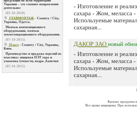
продукции по всей территории
Украини – это главное направление
- Изготовление и реали
деятельнос
сахара - Жом, меласса -
(05-16-2018)
ГЛАВМОНТАЖ
- Country / City,
Используемые материал
Украина, Одесса.
сахарная...
Монтаж вентиляционного
оборудования, монтаж
теплогенерационного оборудования.
(07-19-2015)
ДАКОР ЗАО
новый
обно
Пласт
- Country / City, Украина,
Киев.
- Изготовление и реали
Производство и продажа изделий из
пластика: пищевая ПЭТ тара и
сахара - Жом, меласса -
упаковка (емкости, ведра ,баночки
(05-16-2015)
Используемые материал
сахарная...
Каталог продукты п
Все права защищены. При использо