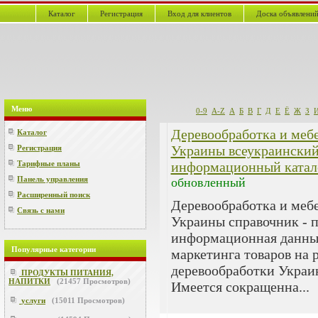
Каталог
Регистрация
Вход для клиентов
Доска объявлени
Меню
0-9
A-Z
А
Б
В
Г
Д
Е
Ё
Ж
З
Деревообработка и меб
Каталог
Украины всеукраински
Регистрация
Тарифные планы
информационный катал
Панель управления
обновленный
Расширенный поиск
Деревообработка и меб
Связь с нами
Украины справочник - 
информационная данны
Популярные категории
маркетинга товаров на 
деревообработки Украи
ПРОДУКТЫ ПИТАНИЯ,
НАПИТКИ
(
21457
Просмотров)
Имеется сокращенна...
услуги
(
15011
Просмотров)