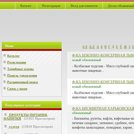
Каталог
Регистрация
Вход для клиентов
Доска объявлени
Меню
0-9
A-Z
А
Б
В
Г
Д
Е
Ё
Ж
З
Ф-КА БЕКОННО-КОНСЕРВНАЯ ЛЬВ
Каталог
новый
обновленный
Регистрация
- Колбасные изделия - Мясо глубокой з
Тарифные планы
животные пищевые...
Панель управления
Ф-КА БЕКОННО-КОНСЕРВНАЯ ЛЬВ
Расширенный поиск
новый
обновленный
Связь с нами
- Колбасные изделия - Мясо глубокой з
животные пищевые...
Популярные категории
Ф-КА БИСКВИТНАЯ ХАРЬКОВСКА
обновленный
ПРОДУКТЫ ПИТАНИЯ,
- Бисквиты, рулеты, вафли, вафельные ко
НАПИТКИ
(
21455
Просмотров)
печенье сахарное, затяжное, сдобное, пе
услуги
(
15010
Просмотров)
конфеты шоколадные, помадные, карам..