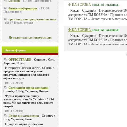
моющие
(
14593
Просмотров)
Ф-КА БОРЗНА
новый
обновленный
бизнес-информация
(
13308
- Кексы - Сухарики - Печенье весовое 10
Просмотров)
ассортименте ТМ БОРЗНА - Пряники ве
ТМ БОРЗНА - Используемые материалы: 
производство продуктов питания
(
5667
Просмотров)
Ф-КА БОРЗНА
новый
обновленный
- Кексы - Сухарики - Печенье весовое 10
Дополнительная информация
ассортименте ТМ БОРЗНА - Пряники ве
ТМ БОРЗНА - Используемые материалы: 
Новые фирмы
OFFICETRADE
- Country / City,
Украина, Киев.
Интернет магазин OFFICETRADE
предлагает самые вкусные
продукты питания для каждого
офиса или дом
(03-20-2020)
Світ напоїв група компаній
-
Country / City, Украина, Львов.
Фірма працює на ринку
алкогольних напоїв України з 1994
року. Ми забезпечуємо весь спектр
потреб
(01-12-2019)
Добродей агрохимия
- Country /
City, Украина, Киев.
Продажа агрохимической