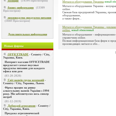
моющие
(
14594
Просмотров)
Металл и оборудование Украины
новый
об
Металл и оборудование Украина - всеукра
бизнес-информация
(
13309
online.
Просмотров)
Свежая база предприятий Украины, произ
оборудование,
производство продуктов питания
а также фирм...
(
5668
Просмотров)
Металл и оборудование Украины - реклам
online.
новый
обновленный
Дополнительная информация
Металл и оборудование - информационно
справочник online.
Полная информационная база фирм и пре
производящих металл и обо...
Новые фирмы
OFFICETRADE
- Country / City,
Украина, Киев.
Интернет магазин OFFICETRADE
предлагает самые вкусные
продукты питания для каждого
офиса или дом
(03-20-2020)
Світ напоїв група компаній
-
Country / City, Украина, Львов.
Фірма працює на ринку
алкогольних напоїв України з 1994
року. Ми забезпечуємо весь спектр
потреб
(01-12-2019)
Добродей агрохимия
- Country /
City, Украина, Киев.
Продажа агрохимической