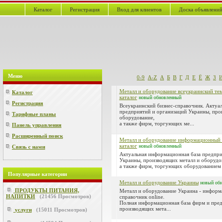
Каталог
Регистрация
Вход для клиентов
Доска объявлени
Меню
0-9
A-Z
А
Б
В
Г
Д
Е
Ё
Ж
З
Металл и оборудование всеукраинский тем
Каталог
каталог
новый
обновленный
Регистрация
Всеукраинский бизнес-справочник. Актуал
предприятий и организаций Украины, про
Тарифные планы
оборудование,
а также фирм, торгующих ме...
Панель управления
Расширенный поиск
Металл и оборудование информационный о
каталог
новый
обновленный
Связь с нами
Актуальная информационная база предпри
Украины, производящих металл и оборудо
а также фирм, торгующих оборудованием и
Популярные категории
Металл и оборудование Украины
новый
об
ПРОДУКТЫ ПИТАНИЯ,
Металл и оборудование Украина - инфор
НАПИТКИ
(
21456
Просмотров)
справочник online.
Полная информационная база фирм и пре
производящих мета...
услуги
(
15011
Просмотров)