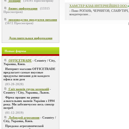
моющие
(
14595
Просмотров)
ХАМСТЕР КЛАБ ИНТЕРНЕЙШНЛ ООО
н
бизнес-информация
(
13315
- Пиво РОГАНЬ, ЧЕРНИГОВ, СЛАВУТИЧ, 
Просмотров)
кондитерские...
производство продуктов питания
(
5672
Просмотров)
Дополнительная информация
Новые фирмы
OFFICETRADE
- Country / City,
Украина, Киев.
Интернет магазин OFFICETRADE
предлагает самые вкусные
продукты питания для каждого
офиса или дом
(03-20-2020)
Світ напоїв група компаній
-
Country / City, Украина, Львов.
Фірма працює на ринку
алкогольних напоїв України з 1994
року. Ми забезпечуємо весь спектр
потреб
(01-12-2019)
Добродей агрохимия
- Country /
City, Украина, Киев.
Продажа агрохимической