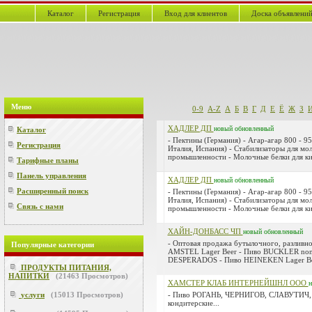
Каталог
Регистрация
Вход для клиентов
Доска объявлени
Меню
0-9
A-Z
А
Б
В
Г
Д
Е
Ё
Ж
З
ХАДЛЕР ДП
новый
обновленный
Каталог
- Пектины (Германия) - Агар-агар 800 - 95
Регистрация
Италия, Испания) - Стабилизаторы для мо
промышленности - Молочные белки для ки
Тарифные планы
Панель управления
ХАДЛЕР ДП
новый
обновленный
Расширенный поиск
- Пектины (Германия) - Агар-агар 800 - 95
Италия, Испания) - Стабилизаторы для мо
Связь с нами
промышленности - Молочные белки для ки
ХАЙН-ДОНБАСС ЧП
новый
обновленный
- Оптовая продажа бутылочного, разливно
Популярные категории
AMSTEL Lager Beer - Пиво BUCKLER non-
DESPERADOS - Пиво HEINEKEN Lager Bee
ПРОДУКТЫ ПИТАНИЯ,
НАПИТКИ
(
21463
Просмотров)
ХАМСТЕР КЛАБ ИНТЕРНЕЙШНЛ ООО
н
услуги
(
15013
Просмотров)
- Пиво РОГАНЬ, ЧЕРНИГОВ, СЛАВУТИЧ, 
кондитерские...