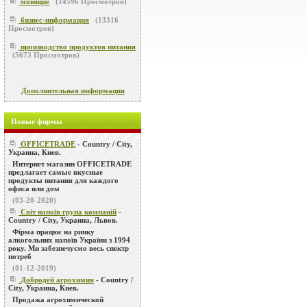
моющие
(
14596
Просмотров)
бизнес-информация
(
13316
Просмотров)
производство продуктов питания
(
5673
Просмотров)
Дополнительная информация
Новые фирмы
OFFICETRADE
- Country / City,
Украина, Киев.
Интернет магазин OFFICETRADE
предлагает самые вкусные
продукты питания для каждого
офиса или дом
(03-20-2020)
Світ напоїв група компаній
-
Country / City, Украина, Львов.
Фірма працює на ринку
алкогольних напоїв України з 1994
року. Ми забезпечуємо весь спектр
потреб
(01-12-2019)
Добродей агрохимия
- Country /
City, Украина, Киев.
Продажа агрохимической