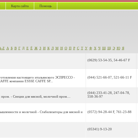
й
Карта сайта
Помощь
A-Z
А
Б
В
Г
Д
Е
Ё
Ж
З
И
К
Л
М
Н
О
П
Р
С
Т
У
Ф
Х
Ч
Ш
Щ
Э
Ю
Я
(0629) 53-54-35, 54-46-67 F
иготовления настоящего итальянского ЭСПРЕССО -
(044) 521-66-07, 521-66-11 F
AFFE компании ESSSE CAFFE SP...
(044) 233-41-28, 247-04-78,
пром. - Специи для мясной, молочной пром....
558-36-97
мышленности и молочной - Стабилизаторы для мясной и
(0572) 94-28-44 F, 761-23-88
(05341) 9-13-20