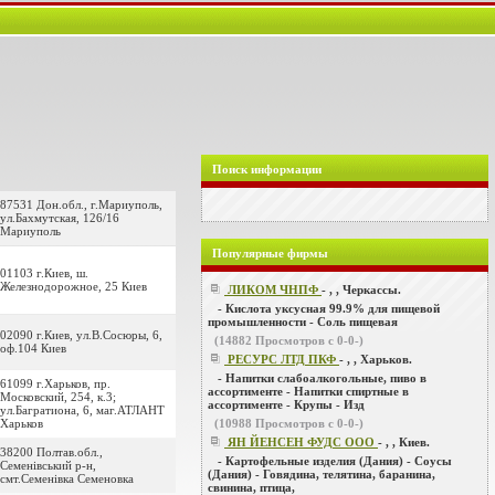
Поиск информации
87531 Дон.обл., г.Мариуполь,
ул.Бахмутская, 126/16
Мариуполь
Популярные фирмы
01103 г.Киев, ш.
Железнодорожное, 25 Киев
ЛИКОМ ЧНПФ
- , , Черкассы.
- Кислота уксусная 99.9% для пищевой
промышленности - Соль пищевая
02090 г.Киев, ул.В.Сосюры, 6,
(
14882
Просмотров с 0-0-)
оф.104 Киев
РЕСУРС ЛТД ПКФ
- , , Харьков.
- Напитки слабоалкогольные, пиво в
61099 г.Харьков, пр.
ассортименте - Напитки спиртные в
Московский, 254, к.3;
ассортименте - Крупы - Изд
ул.Багратиона, 6, маг.АТЛАНТ
Харьков
(
10988
Просмотров с 0-0-)
ЯН ЙЕНСЕН ФУДС ООО
- , , Киев.
38200 Полтав.обл.,
- Картофельные изделия (Дания) - Соусы
Семенівський р-н,
(Дания) - Говядина, телятина, баранина,
смт.Семенівка Семеновка
свинина, птица,