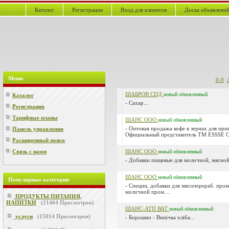
Каталог
Регистрация
Вход для клиентов
Доска объявлени
Меню
0-9
ШАБРОВ СПД
новый
обновленный
Каталог
- Сахар...
Регистрация
Тарифные планы
ШАНС ООО
новый
обновленный
- Оптовая продажа кофе в зернах для пр
Панель управления
Официальный представитель ТМ ESSSE C
Расширенный поиск
Связь с нами
ШАНС ООО
новый
обновленный
- Добавки пищевые для молочной, мясной 
ШАНС ООО
новый
обновленный
Популярные категории
- Специи, добавки для мясоперераб. про
молочной пром....
ПРОДУКТЫ ПИТАНИЯ,
НАПИТКИ
(
21464
Просмотров)
ШАНС-АТП ВАТ
новый
обновленный
услуги
(
15014
Просмотров)
- Борошно - Випічка хліба...