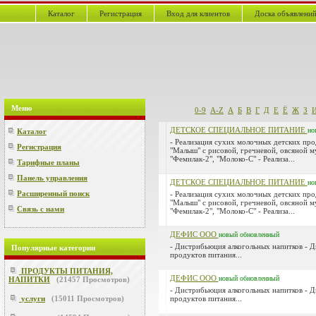
Каталог
Регистрация
Вход для клиентов
Доска объявлени
Меню
0-9
A-Z
А
Б
В
Г
Д
Е
Ё
Ж
З
ДЕТСКОЕ СПЕЦИАЛЬНОЕ ПИТАНИЕ
но
Каталог
- Реализация сухих молочных детских про
Регистрация
"Малыш" с рисовой, гречневой, овсяной м
"Фемилак-2", "Молоко-С" - Реализа...
Тарифные планы
Панель управления
ДЕТСКОЕ СПЕЦИАЛЬНОЕ ПИТАНИЕ
но
Расширенный поиск
- Реализация сухих молочных детских про
"Малыш" с рисовой, гречневой, овсяной м
Связь с нами
"Фемилак-2", "Молоко-С" - Реализа...
ДЕФИС ООО
новый
обновленный
- Дистрибьюция алкогольных напитков - 
Популярные категории
продуктов питания...
ПРОДУКТЫ ПИТАНИЯ,
ДЕФИС ООО
новый
обновленный
НАПИТКИ
(
21457
Просмотров)
- Дистрибьюция алкогольных напитков - 
услуги
(
15011
Просмотров)
продуктов питания...