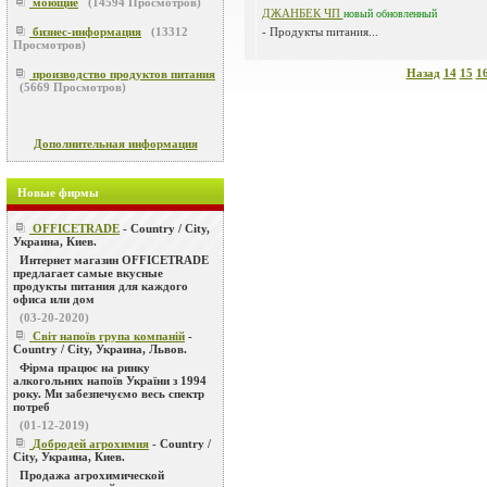
моющие
(
14594
Просмотров)
ДЖАНБЕК ЧП
новый
обновленный
бизнес-информация
(
13312
- Продукты питания...
Просмотров)
Назад
14
15
1
производство продуктов питания
(
5669
Просмотров)
Дополнительная информация
Новые фирмы
OFFICETRADE
- Country / City,
Украина, Киев.
Интернет магазин OFFICETRADE
предлагает самые вкусные
продукты питания для каждого
офиса или дом
(03-20-2020)
Світ напоїв група компаній
-
Country / City, Украина, Львов.
Фірма працює на ринку
алкогольних напоїв України з 1994
року. Ми забезпечуємо весь спектр
потреб
(01-12-2019)
Добродей агрохимия
- Country /
City, Украина, Киев.
Продажа агрохимической