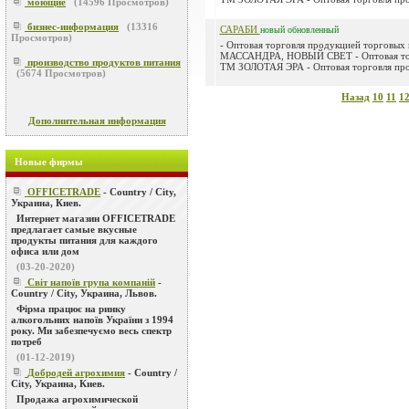
моющие
(
14596
Просмотров)
бизнес-информация
(
13316
САРАБИ
новый
обновленный
Просмотров)
- Оптовая торговля продукцией торговых
МАССАНДРА, НОВЫЙ СВЕТ - Оптовая тор
производство продуктов питания
ТМ ЗОЛОТАЯ ЭРА - Оптовая торговля про
(
5674
Просмотров)
Назад
10
11
1
Дополнительная информация
Новые фирмы
OFFICETRADE
- Country / City,
Украина, Киев.
Интернет магазин OFFICETRADE
предлагает самые вкусные
продукты питания для каждого
офиса или дом
(03-20-2020)
Світ напоїв група компаній
-
Country / City, Украина, Львов.
Фірма працює на ринку
алкогольних напоїв України з 1994
року. Ми забезпечуємо весь спектр
потреб
(01-12-2019)
Добродей агрохимия
- Country /
City, Украина, Киев.
Продажа агрохимической