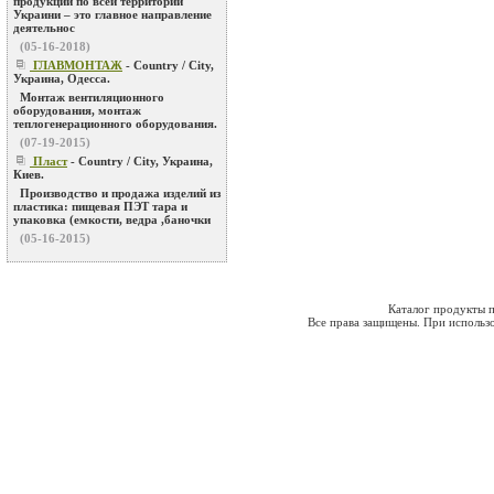
продукции по всей территории
Украини – это главное направление
деятельнос
(05-16-2018)
ГЛАВМОНТАЖ
- Country / City,
Украина, Одесса.
Монтаж вентиляционного
оборудования, монтаж
теплогенерационного оборудования.
(07-19-2015)
Пласт
- Country / City, Украина,
Киев.
Производство и продажа изделий из
пластика: пищевая ПЭТ тара и
упаковка (емкости, ведра ,баночки
(05-16-2015)
Каталог продукты п
Все права защищены. При использо