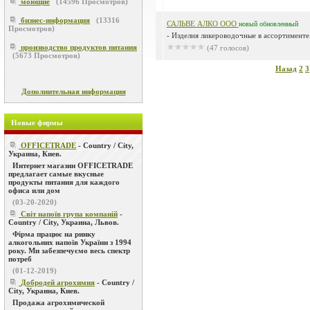
моющие
(
14596
Просмотров)
бизнес-информация
(
13316
САЛЬВЕ АЛКО ООО
новый
обновленный
Просмотров)
- Изделия ликероводочные в ассортименте.
производство продуктов питания
(47 голосов)
(
5673
Просмотров)
Назад
2
3
Дополнительная информация
Новые фирмы
OFFICETRADE
- Country / City,
Украина, Киев.
Интернет магазин OFFICETRADE
предлагает самые вкусные
продукты питания для каждого
офиса или дом
(03-20-2020)
Світ напоїв група компаній
-
Country / City, Украина, Львов.
Фірма працює на ринку
алкогольних напоїв України з 1994
року. Ми забезпечуємо весь спектр
потреб
(01-12-2019)
Добродей агрохимия
- Country /
City, Украина, Киев.
Продажа агрохимической