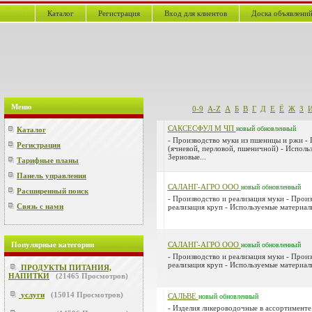
Каталог
Регистрация
Вход для клиентов
Доска объявлени
Меню
0-9
A-Z
А
Б
В
Г
Д
Е
Ё
Ж
З
САКСЕСФУЛ М ЧП
новый
обновленный
Каталог
- Производство муки из пшеницы и ржи -
Регистрация
(ячневой, перловой, пшеничной) - Исполь
Зерновые...
Тарифные планы
Панель управления
САЛАНГ-АГРО ООО
новый
обновленный
Расширенный поиск
- Производство и реализация муки - Произ
Связь с нами
реализация круп - Используемые материалы
Популярные категории
САЛАНГ-АГРО ООО
новый
обновленный
- Производство и реализация муки - Произ
реализация круп - Используемые материалы
ПРОДУКТЫ ПИТАНИЯ,
НАПИТКИ
(
21465
Просмотров)
услуги
(
15014
Просмотров)
САЛЬВЕ
новый
обновленный
- Изделия ликероводочные в ассортименте.