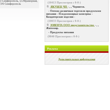
г.Симферополь, ул.Мраморная,
(
10413
Просмотров с 0-0-)
3/6 Симферополь
ЯКУБЕЦ ЧП
- , , Чернигов.
- Оптово-розничная торговля продуктами
питания - Плодоовощные консервы -
Кондитерские изделия -
(
10033
Просмотров с 0-0-)
ЮВЕНТА ООО представительство
- , ,
Житомир.
- Продукты питания
(
9840
Просмотров с 0-0-)
Реклама
Дополнительная информация