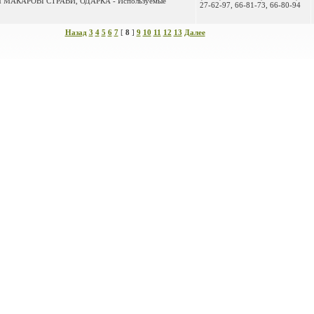
 ТМ МАКАРОВІ СТРАВИ, ОДАРКА - Используемые
27-62-97, 66-81-73, 66-80-94
Назад
3
4
5
6
7
[
8
]
9
10
11
12
13
Далее