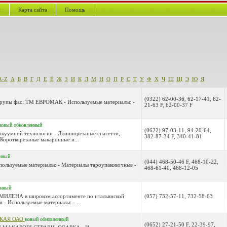
й
Карта сайта
Помощь
A-Z
А
Б
В
Г
Д
Е
Ё
Ж
З
И
К
Л
М
Н
О
П
Р
С
Т
У
Ф
Х
Ч
Ш
Щ
Э
Ю
Я
(0322) 62-00-36, 62-17-41, 62-
 Крупы фас. ТМ ЕВРОМАК - Используемые материалы: -
21-63 F, 62-00-37 F
новый
обновленный
(0622) 97-03-11, 94-20-64,
акуумной технологии - Длиннорезаные спагетти,
382-87-34 F, 340-41-81
Короткорезаные макаронные и...
нный
(044) 468-50-46 F, 468-10-22,
пользуемые материалы: - Материалы тароупаковочные -
468-61-40, 468-12-05
енный
 МИЛЕНА в широком ассортименте по итальянской
(057) 732-57-11, 732-58-63
- Используемые материалы: - ...
КАЯ ОАО
новый
обновленный
(0652) 27-21-50 F, 22-39-97,