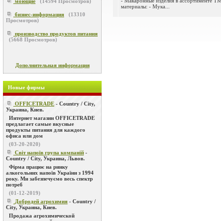
- Макаронные изделия в ассортименте
моющие
(
14594
Просмотров)
материалы: - Мука...
бизнес-информация
(
13310
Просмотров)
производство продуктов питания
(
5668
Просмотров)
Дополнительная информация
Новые фирмы
OFFICETRADE
- Country / City,
Украина, Киев.
Интернет магазин OFFICETRADE
предлагает самые вкусные
продукты питания для каждого
офиса или дом
(03-20-2020)
Світ напоїв група компаній
-
Country / City, Украина, Львов.
Фірма працює на ринку
алкогольних напоїв України з 1994
року. Ми забезпечуємо весь спектр
потреб
(01-12-2019)
Добродей агрохимия
- Country /
City, Украина, Киев.
Продажа агрохимической