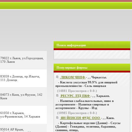
Поиск информации
79022 г.Львов, ул.Городоцкая,
170 Львов
Популярные фирмы
83059 г.Донецк, пр.Ильича,
ЛИКОМ ЧНПФ
- , , Черкассы.
111 Донецк
- Кислота уксусная 99.9% для пищевой
промышленности - Соль пищевая
(
14881
Просмотров с 0-0-)
04073 г.Киев, ул.Фрунзе, 142
РЕСУРС ЛТД ПКФ
- , , Харьков.
Киев
- Напитки слабоалкогольные, пиво в
ассортименте - Напитки спиртные в
ассортименте - Крупы - Изд
61050 г.Харьков,
(
10985
Просмотров с 0-0-)
ул.Франковская, 14 Харьков
ЯН ЙЕНСЕН ФУДС ООО
- , , Киев.
- Картофельные изделия (Дания) - Соусы
(Дания) - Говядина, телятина, баранина,
95014 АР Крым,
свинина, птица,