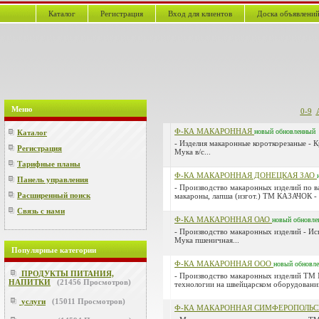
Каталог
Регистрация
Вход для клиентов
Доска объявлени
Меню
0-9
Ф-КА МАКАРОННАЯ
новый
обновленный
Каталог
- Изделия макаронные короткорезаные -
Регистрация
Мука в/с...
Тарифные планы
Ф-КА МАКАРОННАЯ ДОНЕЦКАЯ ЗАО
Панель управления
- Производство макаронных изделий по в
Расширенный поиск
макароны, лапша (изгот.) ТМ КАЗАЧОК - 
Связь с нами
Ф-КА МАКАРОННАЯ ОАО
новый
обновле
- Производство макаронных изделий - Ис
Мука пшеничная...
Популярные категории
Ф-КА МАКАРОННАЯ ООО
новый
обновл
ПРОДУКТЫ ПИТАНИЯ,
- Производство макаронных изделий ТМ
НАПИТКИ
(
21456
Просмотров)
технологии на швейцарском оборудовании 
услуги
(
15011
Просмотров)
Ф-КА МАКАРОННАЯ СИМФЕРОПОЛЬС