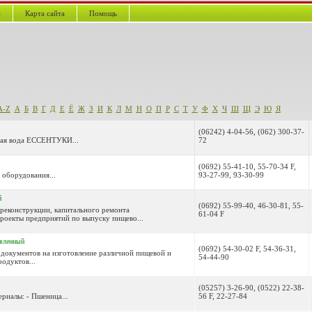
й
Карта сайта
Помощь
A-Z
А
Б
В
Г
Д
Е
Ё
Ж
З
И
К
Л
М
Н
О
П
Р
С
Т
У
Ф
Х
Ч
Ш
Щ
Э
Ю
Я
(06242) 4-04-56, (062) 300-37-
ная вода ЕССЕНТУКИ...
72
(0692) 55-41-10, 55-70-34 F,
 оборудования...
93-27-99, 93-30-99
й
(0692) 55-99-40, 46-30-81, 55-
, реконструкции, капитального ремонта
61-04 F
оекты предприятий по выпуску пищево...
вленный
(0692) 54-30-02 F, 54-36-31,
 документов на изготовление различной пищевой и
54-44-90
одуктов...
(05257) 3-26-90, (0522) 22-38-
риалы: - Пшеница...
56 F, 22-27-84