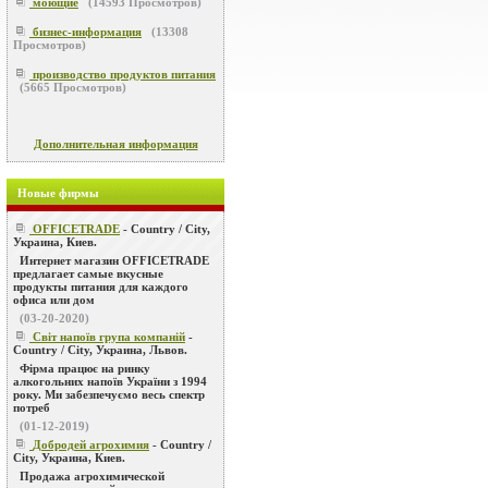
моющие
(
14593
Просмотров)
бизнес-информация
(
13308
Просмотров)
производство продуктов питания
(
5665
Просмотров)
Дополнительная информация
Новые фирмы
OFFICETRADE
- Country / City,
Украина, Киев.
Интернет магазин OFFICETRADE
предлагает самые вкусные
продукты питания для каждого
офиса или дом
(03-20-2020)
Світ напоїв група компаній
-
Country / City, Украина, Львов.
Фірма працює на ринку
алкогольних напоїв України з 1994
року. Ми забезпечуємо весь спектр
потреб
(01-12-2019)
Добродей агрохимия
- Country /
City, Украина, Киев.
Продажа агрохимической