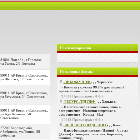
Поиск информации
84601 Дон.обл., г.Горловка,
ул.Ушева, 2/8 Горловка
Популярные фирмы
99011 АР Крым, г.Севастополь,
ул.Щербака, 12 Севастополь
ЛИКОМ ЧНПФ
- , , Черкассы.
- Кислота уксусная 99.9% для пищевой
промышленности - Соль пищевая
99011 АР Крым, г.Севастополь,
(
14881
Просмотров с 0-0-)
ул.Батумская, 34 Севастополь
РЕСУРС ЛТД ПКФ
- , , Харьков.
- Напитки слабоалкогольные, пиво в
99011 АР Крым, г.Севастополь,
ассортименте - Напитки спиртные в
ул.Адм.Кулакова, 58
ассортименте - Крупы - Изд
Севастополь
(
10985
Просмотров с 0-0-)
ЯН ЙЕНСЕН ФУДС ООО
- , , Киев.
27200 Кировогр.обл.,
- Картофельные изделия (Дания) - Соусы
г.Бобринец, ул.Ленина, 56
(Дания) - Говядина, телятина, баранина,
Бобринец
свинина, птица,