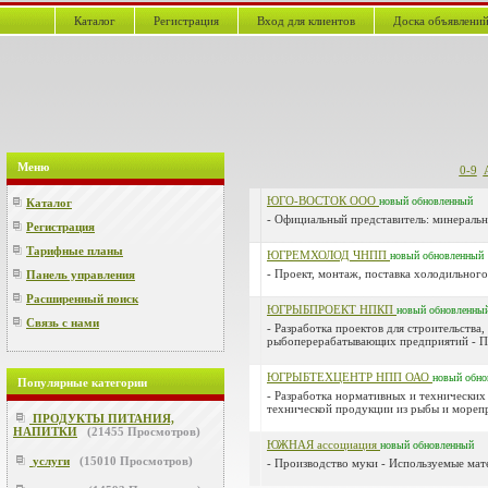
Каталог
Регистрация
Вход для клиентов
Доска объявлени
Меню
0-9
ЮГО-ВОСТОК ООО
новый
обновленный
Каталог
- Официальный представитель: минераль
Регистрация
Тарифные планы
ЮГРЕМХОЛОД ЧНПП
новый
обновленный
- Проект, монтаж, поставка холодильного
Панель управления
Расширенный поиск
ЮГРЫБПРОЕКТ НПКП
новый
обновленны
Связь с нами
- Разработка проектов для строительства
рыбоперерабатывающих предприятий - Пр
ЮГРЫБТЕХЦЕНТР НПП ОАО
новый
обно
Популярные категории
- Разработка нормативных и технических
технической продукции из рыбы и морепр
ПРОДУКТЫ ПИТАНИЯ,
НАПИТКИ
(
21455
Просмотров)
ЮЖНАЯ ассоциация
новый
обновленный
услуги
(
15010
Просмотров)
- Производство муки - Используемые мате